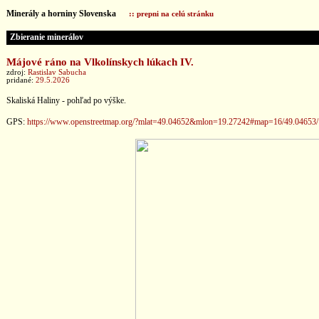
Minerály a horniny Slovenska
:: prepni na celú stránku
Zbieranie minerálov
Májové ráno na Vlkolínskych lúkach IV.
zdroj:
Rastislav Sabucha
pridané:
29.5.2026
Skaliská Haliny - pohľad po výške.
GPS:
https://www.openstreetmap.org/?mlat=49.04652&mlon=19.27242#map=16/49.04653