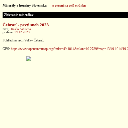
Minerály a horniny Slovenska
:: prepni na celú stránku
Zbieranie minerálov
Čebrať - prvý sneh 2023
zdroj:
Rasťo Sabucha
pridané:
19.12.2023
Pohľad na vrch Veľký Čebrať.
GPS:
https://www.openstreetmap.org/?mlat=49.1014&mlon=19.2789#map=13/49.1014/19.