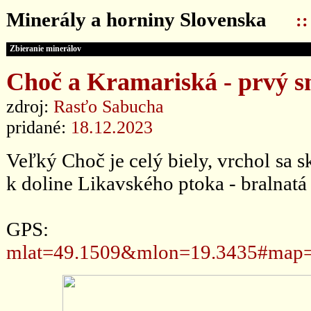
Minerály a horniny Slovenska
:
Zbieranie minerálov
Choč a Kramariská - prvý s
zdroj:
Rasťo Sabucha
pridané:
18.12.2023
Veľký Choč je celý biely, vrchol sa 
k doline Likavského ptoka - bralnatá 
GPS
mlat=49.1509&mlon=19.3435#map=