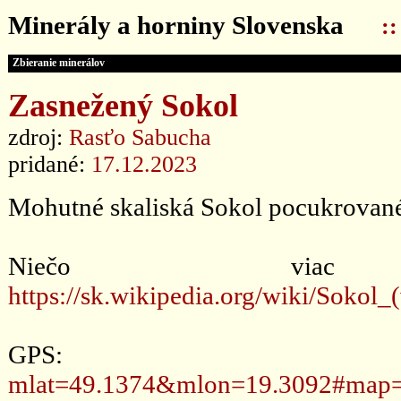
Minerály a horniny Slovenska
:
Zbieranie minerálov
Zasnežený Sokol
zdroj:
Rasťo Sabucha
pridané:
17.12.2023
Mohutné skaliská Sokol pocukrovan
Niečo via
https://sk.wikipedia.org/wiki/S
GPS
mlat=49.1374&mlon=19.3092#map=