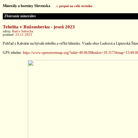
Minerály a horniny Slovenska
:: prepni na celú stránku
Zbieranie minerálov
Tehelňa v Ružomberku - jeseň 2023
zdroj:
Rasťo Sabucha
pridané:
23.11.2023
Pohľad z Kalvárie na bývalú tehelňu a veľké hlinisko. Vzadu obce Ludrová a Liptovská Štiav
GPS tehelne:
https://www.openstreetmap.org/?mlat=49.0639&mlon=19.3175#map=15/49.0