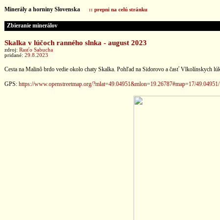
Minerály a horniny Slovenska
:: prepni na celú stránku
Zbieranie minerálov
Skalka v lúčoch ranného slnka - august 2023
zdroj:
Rasťo Sabucha
pridané:
29.8.2023
Cesta na Malinô brdo vedie okolo chaty Skalka. Pohľad na Sidorovo a časť Vlkolínskych lú
GPS:
https://www.openstreetmap.org/?mlat=49.04951&mlon=19.26787#map=17/49.04951