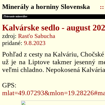
Minerály a horniny Slovenska
:
Zbieranie minerálov
Kalvárske sedlo - august 20
zdroj:
Rasťo Sabucha
pridané:
9.8.2023
Pohľad z cesty na Kalváriu, Chočské
už je na Liptove takmer jesenný me
veľmi chladno. Nepokosená Kalvária 
GPS
mlat=49.07293&mlon=19.28226#ma