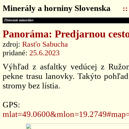
Minerály a horniny Slovenska
:
Zbieranie minerálov
Panoráma: Predjarnou cesto
zdroj:
Rasťo Sabucha
pridané:
25.6.2023
Výhľad z asfaltky vedúcej z Ružo
pekne trasu lanovky. Takýto pohľa
stromy bez lístia.
GPS
mlat=49.0600&mlon=19.2749#map=