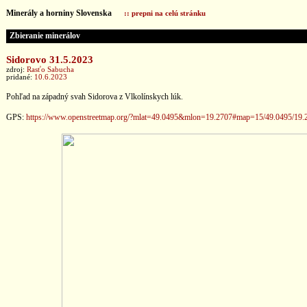
Minerály a horniny Slovenska
:: prepni na celú stránku
Zbieranie minerálov
Sidorovo 31.5.2023
zdroj:
Rasťo Sabucha
pridané:
10.6.2023
Pohľad na západný svah Sidorova z Vlkolínskych lúk.
GPS:
https://www.openstreetmap.org/?mlat=49.0495&mlon=19.2707#map=15/49.0495/19.