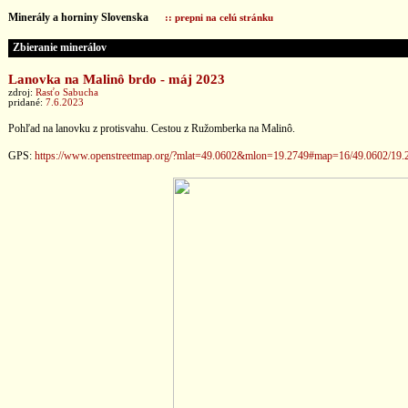
Minerály a horniny Slovenska
:: prepni na celú stránku
Zbieranie minerálov
Lanovka na Malinô brdo - máj 2023
zdroj:
Rasťo Sabucha
pridané:
7.6.2023
Pohľad na lanovku z protisvahu. Cestou z Ružomberka na Malinô.
GPS:
https://www.openstreetmap.org/?mlat=49.0602&mlon=19.2749#map=16/49.0602/19.