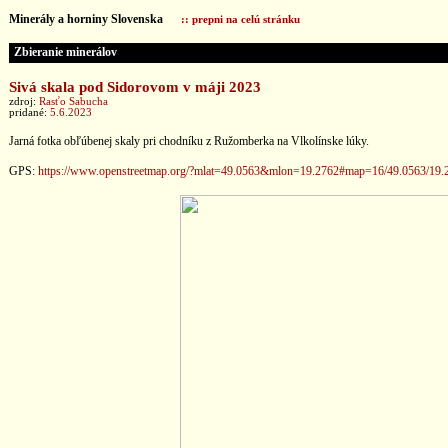
Minerály a horniny Slovenska
:: prepni na celú stránku
Zbieranie minerálov
Sivá skala pod Sidorovom v máji 2023
zdroj:
Rasťo Sabucha
pridané:
5.6.2023
Jarná fotka obľúbenej skaly pri chodníku z Ružomberka na Vlkolínske lúky.
GPS:
https://www.openstreetmap.org/?mlat=49.0563&mlon=19.2762#map=16/49.0563/19.