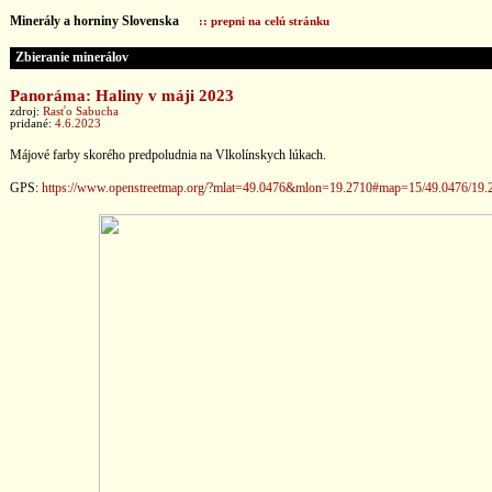
Minerály a horniny Slovenska
:: prepni na celú stránku
Zbieranie minerálov
Panoráma: Haliny v máji 2023
zdroj:
Rasťo Sabucha
pridané:
4.6.2023
Májové farby skorého predpoludnia na Vlkolínskych lúkach.
GPS:
https://www.openstreetmap.org/?mlat=49.0476&mlon=19.2710#map=15/49.0476/19.