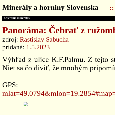
Minerály a horniny Slovenska
:
Zbieranie minerálov
Panoráma: Čebrať z ružombe
zdroj:
Rastislav Sabucha
pridané:
1.5.2023
Výhľad z ulice K.F.Palmu. Z tejto s
Niet sa čo diviť, že mnohým pripom
GPS
mlat=49.0794&mlon=19.2854#map=