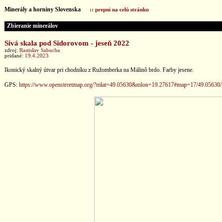
Minerály a horniny Slovenska
:: prepni na celú stránku
Zbieranie minerálov
Sivá skala pod Sidorovom - jeseň 2022
zdroj:
Rastislav Sabucha
pridané:
19.4.2023
Ikonický skalný útvar pri chodníku z Ružomberka na Málinô brdo. Farby jesene.
GPS:
https://www.openstreetmap.org/?mlat=49.05630&mlon=19.27617#map=17/49.05630