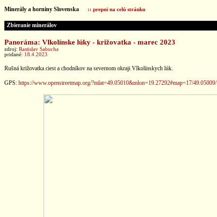
Minerály a horniny Slovenska
:: prepni na celú stránku
Zbieranie minerálov
Panoráma: Vlkolínske lúky - križovatka - marec 2023
zdroj:
Rastislav Sabucha
pridané:
18.4.2023
Rušná križovatka ciest a chodníkov na severnom okraji Vlkolínskych lúk.
GPS:
https://www.openstreetmap.org/?mlat=49.05010&mlon=19.27292#map=17/49.05009