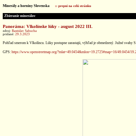
Minerály a horniny Slovenska
:: prepni na celú stránku
Zbieranie minerálov
Panoráma: Vlkolínske lúky - august 2022 III.
zdroj:
Rastislav Sabucha
pridané:
29.3.2023
Pohľad smerom k Vlkolíncu. Lúky postupne zarastajú, výhľad je obmedzený. Južné svahy Sido
GPS:
https://www.openstreetmap.org/?mlat=49.0454&mlon=19.2725#map=16/49.0454/19.