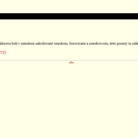
rova boli v minulosti zalesňované smrekom, borovicami a smrekovcom, tieto porasty tu stále 
2725