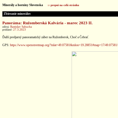
Minerály a horniny Slovenska
:: prepni na celú stránku
Zbieranie minerálov
Panoráma: Ružomberská Kalvária - marec 2023 II.
zdroj:
Rastislav Sabucha
pridané:
27.3.2023
Ďalší predjarný panoramatický záber na Ružomberok, Choč a Čebrať.
GPS:
https://www.openstreetmap.org/?mlat=49.07581&mlon=19.28851#map=17/49.07581