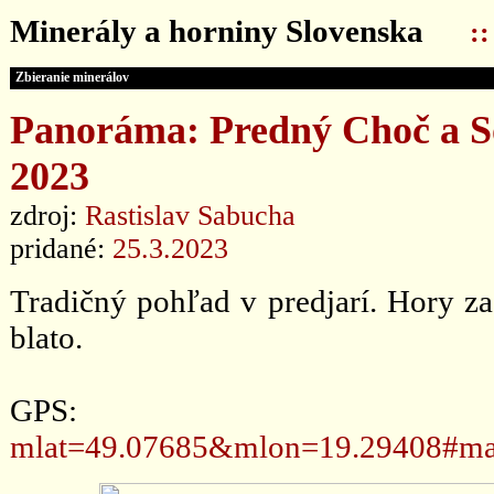
Minerály a horniny Slovenska
:
Zbieranie minerálov
Panoráma: Predný Choč a S
2023
zdroj:
Rastislav Sabucha
pridané:
25.3.2023
Tradičný pohľad v predjarí. Hory za
blato.
GPS
mlat=49.07685&mlon=19.29408#ma