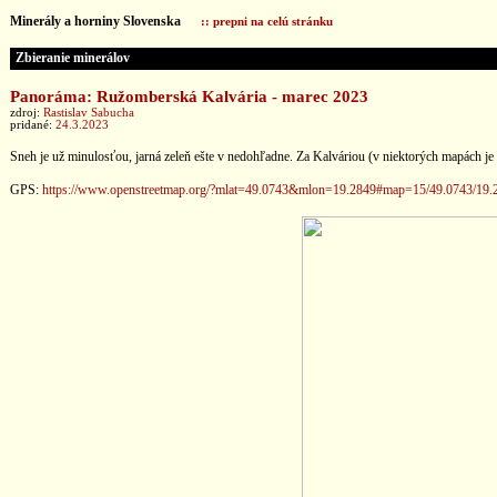
Minerály a horniny Slovenska
:: prepni na celú stránku
Zbieranie minerálov
Panoráma: Ružomberská Kalvária - marec 2023
zdroj:
Rastislav Sabucha
pridané:
24.3.2023
Sneh je už minulosťou, jarná zeleň ešte v nedohľadne. Za Kalváriou (v niektorých mapách
GPS:
https://www.openstreetmap.org/?mlat=49.0743&mlon=19.2849#map=15/49.0743/19.