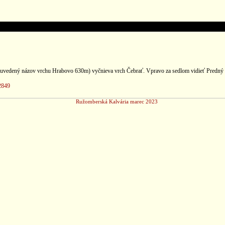
 je uvedený názov vrchu Hrabovo 630m) vyčnieva vrch Čebrať. Vpravo za sedlom vidieť Predný
2849