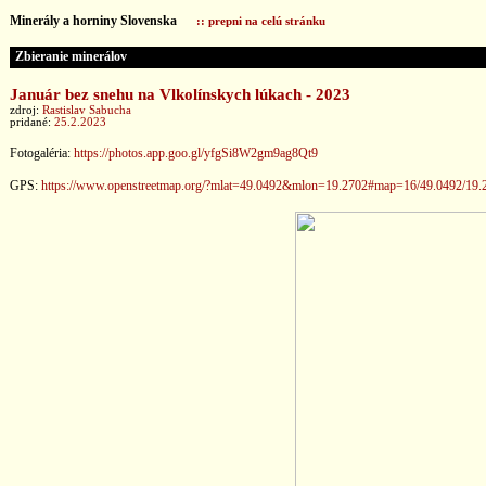
Minerály a horniny Slovenska
:: prepni na celú stránku
Zbieranie minerálov
Január bez snehu na Vlkolínskych lúkach - 2023
zdroj:
Rastislav Sabucha
pridané:
25.2.2023
Fotogaléria:
https://photos.app.goo.gl/yfgSi8W2gm9ag8Qt9
GPS:
https://www.openstreetmap.org/?mlat=49.0492&mlon=19.2702#map=16/49.0492/19.