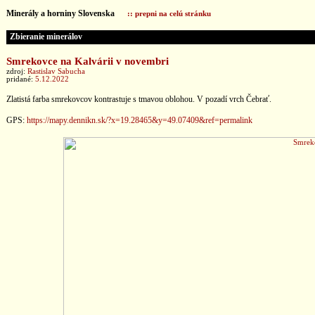
Minerály a horniny Slovenska
:: prepni na celú stránku
Zbieranie minerálov
Smrekovce na Kalvárii v novembri
zdroj:
Rastislav Sabucha
pridané:
5.12.2022
Zlatistá farba smrekovcov kontrastuje s tmavou oblohou. V pozadí vrch Čebrať.
GPS:
https://mapy.dennikn.sk/?x=19.28465&y=49.07409&ref=permalink