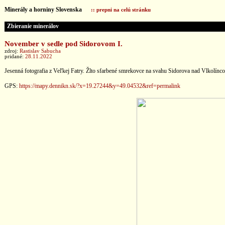
Minerály a horniny Slovenska
:: prepni na celú stránku
Zbieranie minerálov
November v sedle pod Sidorovom I.
zdroj:
Rastislav Sabucha
pridané:
28.11.2022
Jesenná fotografia z Veľkej Fatry. Žlto sfarbené smrekovce na svahu Sidorova nad Vlkolíncom
GPS:
https://mapy.dennikn.sk/?x=19.27244&y=49.04532&ref=permalink