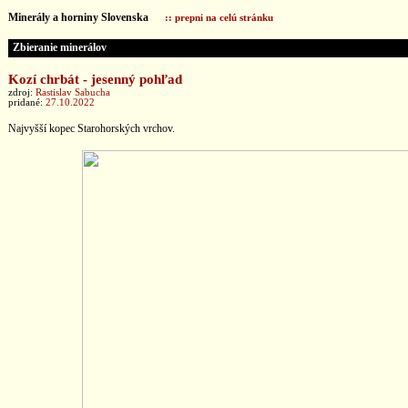
Minerály a horniny Slovenska
:: prepni na celú stránku
Zbieranie minerálov
Kozí chrbát - jesenný pohľad
zdroj:
Rastislav Sabucha
pridané:
27.10.2022
Najvyšší kopec Starohorských vrchov.