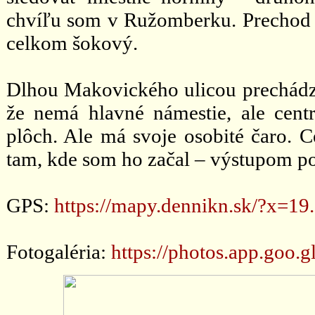
chvíľu som v Ružomberku. Prechod z 
celkom šokový.
Dlhou Makovického ulicou prechádz
že nemá hlavné námestie, ale cent
plôch. Ale má svoje osobité čaro. C
tam, kde som ho začal – výstupom po
GPS:
https://mapy.dennikn.sk/?x=
Fotogaléria:
https://photos.app.go