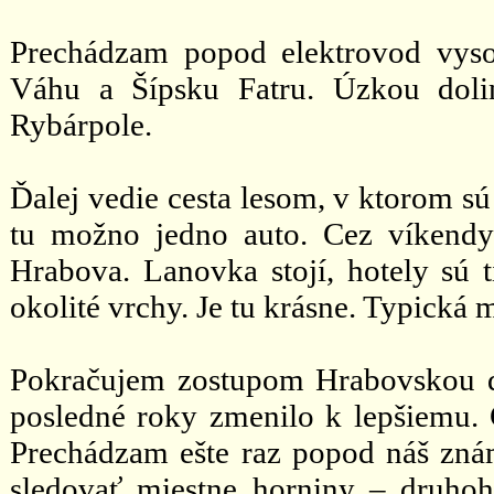
Prechádzam popod elektrovod vyso
Váhu a Šípsku Fatru. Úzkou doli
Rybárpole.
Ďalej vedie cesta lesom, v ktorom sú
tu možno jedno auto. Cez víkendy
Hrabova. Lanovka stojí, hotely sú t
okolité vrchy. Je tu krásne. Typická 
Pokračujem zostupom Hrabovskou d
posledné roky zmenilo k lepšiemu.
Prechádzam ešte raz popod náš zná
sledovať miestne horniny – druhoh