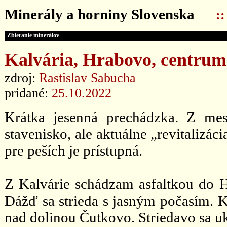
Minerály a horniny Slovenska
:
Zbieranie minerálov
Kalvária, Hrabovo, centrum
zdroj:
Rastislav Sabucha
pridané:
25.10.2022
Krátka jesenná prechádzka. Z mes
stavenisko, ale aktuálne „revitalizáci
pre peších je prístupná.
Z Kalvárie schádzam asfaltkou do Hr
Dážď sa strieda s jasným počasím. 
nad dolinou Čutkovo. Striedavo sa u