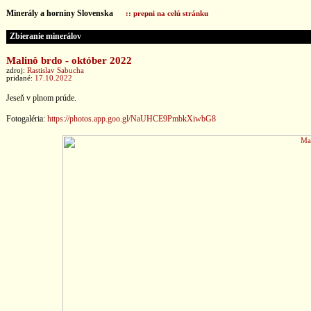
Minerály a horniny Slovenska
:: prepni na celú stránku
Zbieranie minerálov
Malinô brdo - október 2022
zdroj:
Rastislav Sabucha
pridané:
17.10.2022
Jeseň v plnom prúde.
Fotogaléria:
https://photos.app.goo.gl/NaUHCE9PmbkXiwbG8