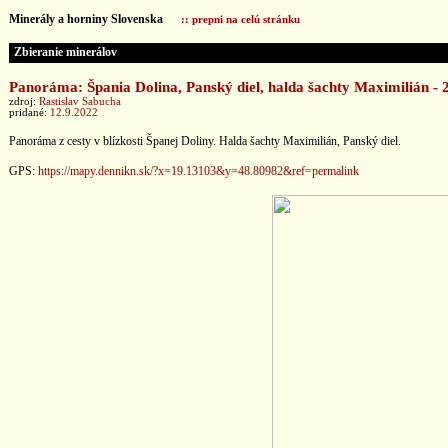
Minerály a horniny Slovenska
:: prepni na celú stránku
Zbieranie minerálov
Panoráma: Špania Dolina, Panský diel, halda šachty Maximilián - 
zdroj:
Rastislav Sabucha
pridané:
12.9.2022
Panoráma z cesty v blízkosti Španej Doliny. Halda šachty Maximilián, Panský diel.
GPS:
https://mapy.dennikn.sk/?x=19.13103&y=48.80982&ref=permalink