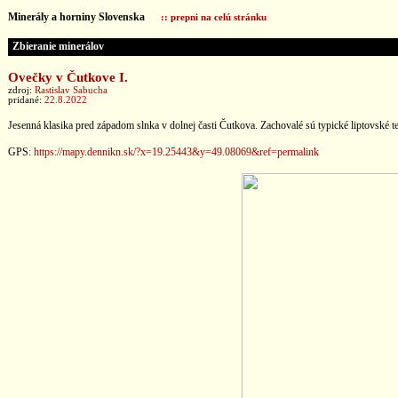
Minerály a horniny Slovenska
:: prepni na celú stránku
Zbieranie minerálov
Ovečky v Čutkove I.
zdroj:
Rastislav Sabucha
pridané:
22.8.2022
Jesenná klasika pred západom slnka v dolnej časti Čutkova. Zachovalé sú typické liptovské te
GPS:
https://mapy.dennikn.sk/?x=19.25443&y=49.08069&ref=permalink