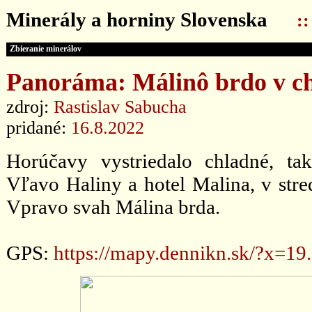
Minerály a horniny Slovenska
:
Zbieranie minerálov
Panoráma: Málinô brdo v ch
zdroj:
Rastislav Sabucha
pridané:
16.8.2022
Horúčavy vystriedalo chladné, ta
Vľavo Haliny a hotel Malina, v stre
Vpravo svah Málina brda.
GPS:
https://mapy.dennikn.sk/?x=