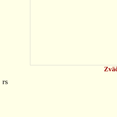
Zväč
rs