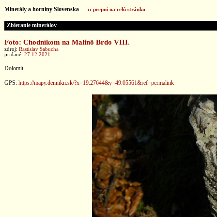
Minerály a horniny Slovenska
:: prepni na celú stránku
Zbieranie minerálov
Foto: Chodníkom na Malinô Brdo VIII.
zdroj:
Rastislav Sabucha
pridané:
27.12.2021
Dolomit.
GPS:
https://mapy.dennikn.sk/?x=19.27644&y=49.05561&ref=permalink