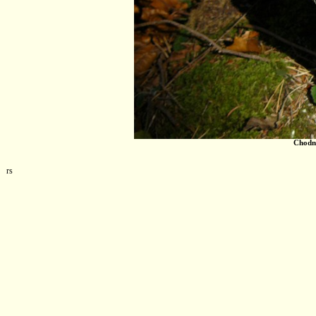
Chodní
rs