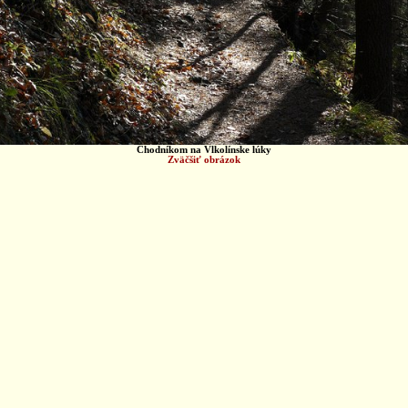
Chodníkom na Vlkolínske lúky
Zväčšiť obrázok