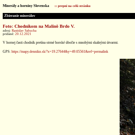
Minerály a horniny Slovenska
:: prepni na celú stránku
Zbieranie minerálov
Foto: Chodníkom na Malinô Brdo V.
zdroj:
Rastislav Sabucha
pridané:
20.12.2021
V hornej časti chodník pretína strmé horské úbočie s mnohými skalnými útvarmi.
GPS:
https://mapy.dennikn.sk/?x=19.27644&y=49.05561&ref=permalink