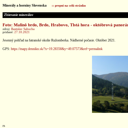
Minerály a horniny Slovenska
:: prepni na celú stránku
Zbieranie minerálov
Foto: Malinô brdo, Brdo, Hrabovo, Tlstá hora - októbrová panor
zdroj:
Rastislav Sabucha
pridané:
27.10.2021
Jesenný pohľad na fatranské okolie Ružomberka. Nádherné počasie. Október 2021.
GPS:
https://mapy.dennikn.sk/?x=19.28358&y=49.07573&ref=permalink
rs