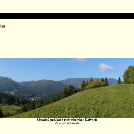
áma
Západný pohľad z ružomberskej Kalvárie
Zväčšiť obrázok