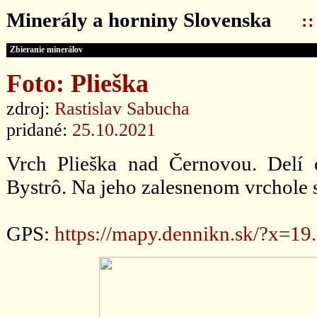
Minerály a horniny Slovenska
:
Zbieranie minerálov
Foto: Plieška
zdroj:
Rastislav Sabucha
pridané:
25.10.2021
Vrch Plieška nad Černovou. Delí 
Bystrô. Na jeho zalesnenom vrchole s
GPS:
https://mapy.dennikn.sk/?x=