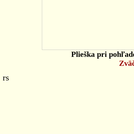
Plieška pri pohľa
Zväč
rs