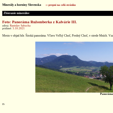
Minerály a horniny Slovenska
:: prepni na celú stránku
Zbieranie minerálov
Foto: Panoráma Ružomberka z Kalvárie III.
zdroj:
Rastislav Sabucha
pridané:
5.10.2021
Mesto v objatí hôr. Široká panoráma. Vľavo Veľký Choč, Predný Choč, v strede Mních. Vza
Panoráma 
rs