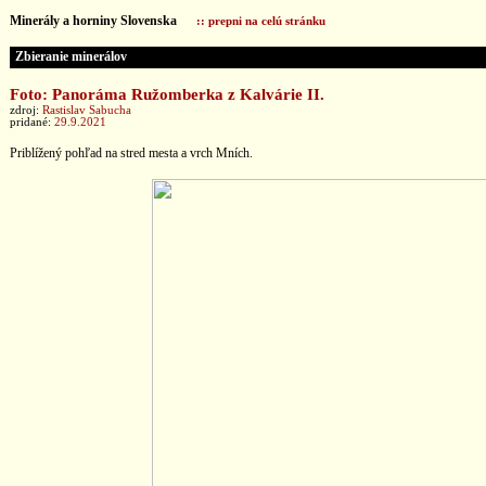
Minerály a horniny Slovenska
:: prepni na celú stránku
Zbieranie minerálov
Foto: Panoráma Ružomberka z Kalvárie II.
zdroj:
Rastislav Sabucha
pridané:
29.9.2021
Priblížený pohľad na stred mesta a vrch Mních.