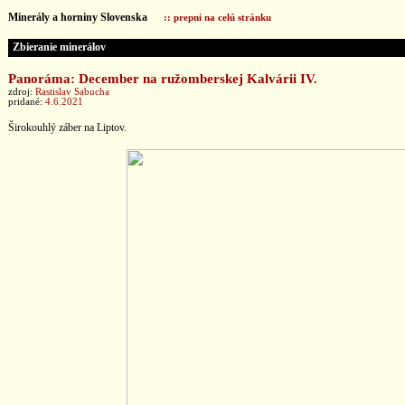
Minerály a horniny Slovenska
:: prepni na celú stránku
Zbieranie minerálov
Panoráma: December na ružomberskej Kalvárii IV.
zdroj:
Rastislav Sabucha
pridané:
4.6.2021
Širokouhlý záber na Liptov.