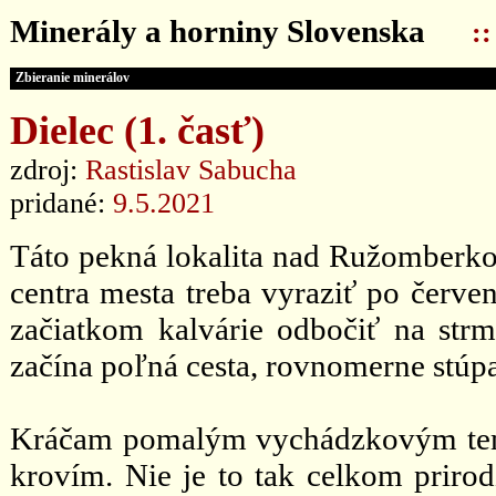
Minerály a horniny Slovenska
:
Zbieranie minerálov
Dielec (1. časť)
zdroj:
Rastislav Sabucha
pridané:
9.5.2021
Táto pekná lokalita nad Ružomberko
centra mesta treba vyraziť po červen
začiatkom kalvárie odbočiť na strm
začína poľná cesta, rovnomerne stúpa
Kráčam pomalým vychádzkovým temp
krovím. Nie je to tak celkom prirod