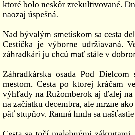
ktoré bolo neskôr zrekultivované. Dn
naozaj úspešná.
Nad bývalým smetiskom sa cesta del
Cestička je výborne udržiavaná. V
záhradkári ju chcú mať stále v dobro
Záhradkárska osada Pod Dielcom 
mestom. Cesta po ktorej kráčam v
výhľady na Ružomberok aj ďalej na 
na začiatku decembra, ale mrzne ako 
päť stupňov. Ranná hmla sa našťastie
Cesta sa točí malebnými zákrutami