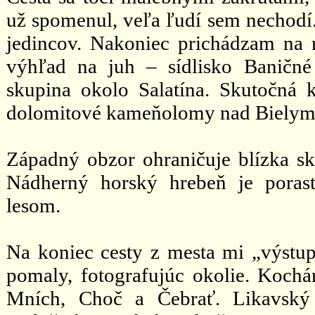
už spomenul, veľa ľudí sem nechodí.
jedincov. Nakoniec prichádzam na 
výhľad na juh – sídlisko Baničné
skupina okolo Salatína. Skutočná 
dolomitové kameňolomy nad Bielym
Západný obzor ohraničuje blízka sk
Nádherný horský hrebeň je poras
lesom.
Na koniec cesty z mesta mi „výstup
pomaly, fotografujúc okolie. Koch
Mních, Choč a Čebrať. Likavský 