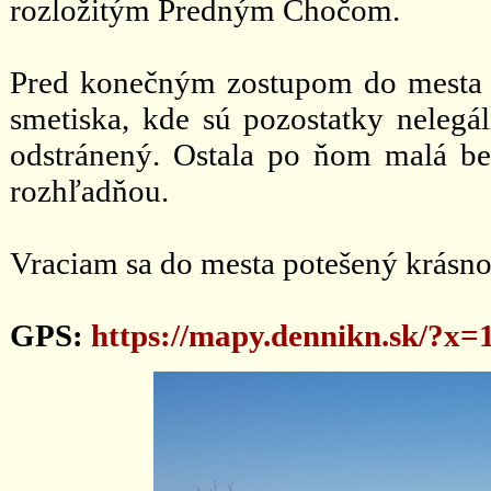
rozložitým Predným Chočom.
Pred konečným zostupom do mesta s
smetiska, kde sú pozostatky neleg
odstránený. Ostala po ňom malá bet
rozhľadňou.
Vraciam sa do mesta potešený krásn
GPS:
https://mapy.dennikn.sk/?x