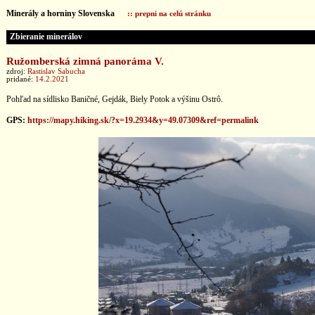
Minerály a horniny Slovenska
:: prepni na celú stránku
Zbieranie minerálov
Ružomberská zimná panoráma V.
zdroj:
Rastislav Sabucha
pridané:
14.2.2021
Pohľad na sídlisko Baničné, Gejdák, Biely Potok a výšinu Ostrô.
GPS:
https://mapy.hiking.sk/?x=19.2934&y=49.07309&ref=permalink