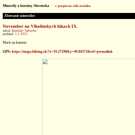
Minerály a horniny Slovenska
:: prepni na celú stránku
Zbieranie minerálov
November na Vlkolínskych lúkach IX.
zdroj:
Rastislav Sabucha
pridané:
1.2.2021
Mach na kameni.
GPS:
https://mapy.hiking.sk/?x=19.27198&y=49.04573&ref=permalink