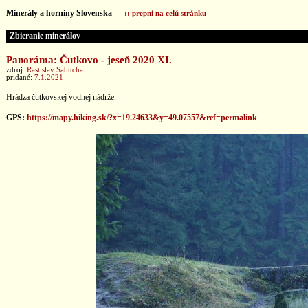
Minerály a horniny Slovenska
:: prepni na celú stránku
Zbieranie minerálov
Panoráma: Čutkovo - jeseň 2020 XI.
zdroj:
Rastislav Sabucha
pridané:
7.1.2021
Hrádza čutkovskej vodnej nádrže.
GPS:
https://mapy.hiking.sk/?x=19.24633&y=49.07557&ref=permalink