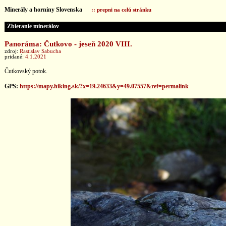
Minerály a horniny Slovenska
:: prepni na celú stránku
Zbieranie minerálov
Panoráma: Čutkovo - jeseň 2020 VIII.
zdroj:
Rastislav Sabucha
pridané:
4.1.2021
Čutkovský potok.
GPS:
https://mapy.hiking.sk/?x=19.24633&y=49.07557&ref=permalink