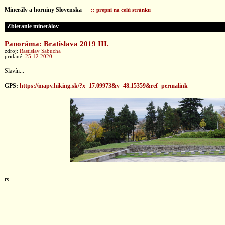
Minerály a horniny Slovenska
:: prepni na celú stránku
Zbieranie minerálov
Panoráma: Bratislava 2019 III.
zdroj:
Rastislav Sabucha
pridané:
25.12.2020
Slavín...
GPS:
https://mapy.hiking.sk/?x=17.09973&y=48.15359&ref=permalink
rs