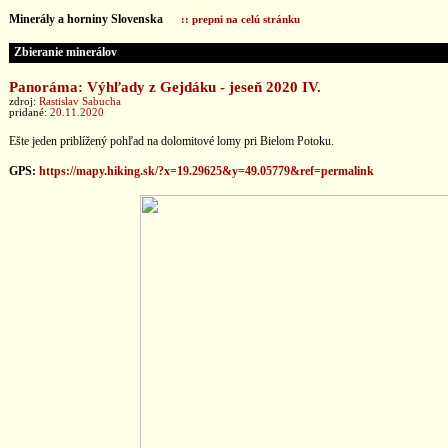
Minerály a horniny Slovenska
:: prepni na celú stránku
Zbieranie minerálov
Panoráma: Výhľady z Gejdáku - jeseň 2020 IV.
zdroj:
Rastislav Sabucha
pridané:
20.11.2020
Ešte jeden priblížený pohľad na dolomitové lomy pri Bielom Potoku.
GPS:
https://mapy.hiking.sk/?x=19.29625&y=49.05779&ref=permalink