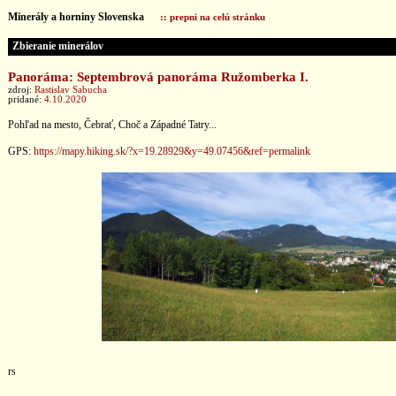
Minerály a horniny Slovenska
:: prepni na celú stránku
Zbieranie minerálov
Panoráma: Septembrová panoráma Ružomberka I.
zdroj:
Rastislav Sabucha
pridané:
4.10.2020
Pohľad na mesto, Čebrať, Choč a Západné Tatry...
GPS:
https://mapy.hiking.sk/?x=19.28929&y=49.07456&ref=permalink
rs