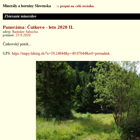
Minerály a horniny Slovenska
:: prepni na celú stránku
Zbieranie minerálov
Panoráma: Čutkovo - leto 2020 II.
zdroj:
Rastislav Sabucha
pridané:
23.9.2020
Čutkovský potok...
GPS:
https://mapy.hiking.sk/?x=19.24844&y=49.07644&ref=permalink