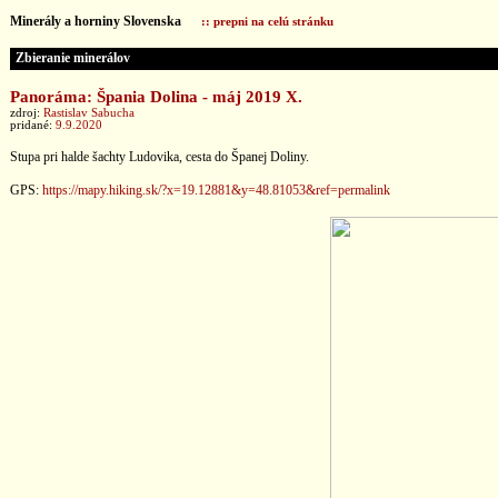
Minerály a horniny Slovenska
:: prepni na celú stránku
Zbieranie minerálov
Panoráma: Špania Dolina - máj 2019 X.
zdroj:
Rastislav Sabucha
pridané:
9.9.2020
Stupa pri halde šachty Ludovika, cesta do Španej Doliny.
GPS:
https://mapy.hiking.sk/?x=19.12881&y=48.81053&ref=permalink