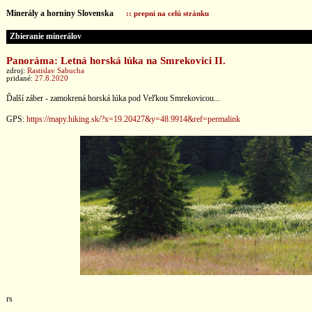
Minerály a horniny Slovenska
:: prepni na celú stránku
Zbieranie minerálov
Panoráma: Letná horská lúka na Smrekovici II.
zdroj:
Rastislav Sabucha
pridané:
27.8.2020
Ďalší záber - zamokrená horská lúka pod Veľkou Smrekovicou...
GPS:
https://mapy.hiking.sk/?x=19.20427&y=48.9914&ref=permalink
rs