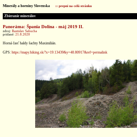
Minerály a horniny Slovenska
:: prepni na celú stránku
Zbieranie minerálov
Panoráma: Špania Dolina - máj 2019 II.
zdroj:
Rastislav Sabucha
pridané:
21.8.2020
Horná časť haldy šachty Maximilián.
GPS:
https://mapy.hiking.sk/?x=19.13439&y=48.80917&ref=permalink