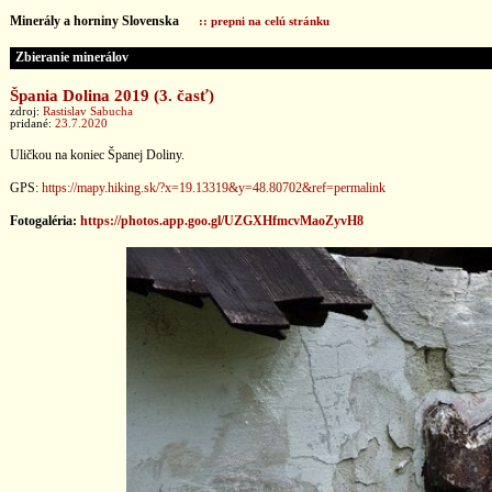
Minerály a horniny Slovenska
:: prepni na celú stránku
Zbieranie minerálov
Špania Dolina 2019 (3. časť)
zdroj:
Rastislav Sabucha
pridané:
23.7.2020
Uličkou na koniec Španej Doliny.
GPS:
https://mapy.hiking.sk/?x=19.13319&y=48.80702&ref=permalink
Fotogaléria:
https://photos.app.goo.gl/UZGXHfmcvMaoZyvH8