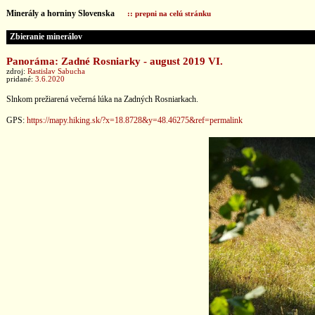
Minerály a horniny Slovenska
:: prepni na celú stránku
Zbieranie minerálov
Panoráma: Zadné Rosniarky - august 2019 VI.
zdroj:
Rastislav Sabucha
pridané:
3.6.2020
Slnkom prežiarená večerná lúka na Zadných Rosniarkach.
GPS:
https://mapy.hiking.sk/?x=18.8728&y=48.46275&ref=permalink