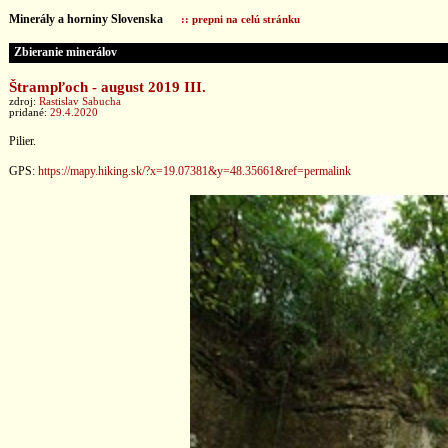
Minerály a horniny Slovenska
:: prepni na celú stránku
Zbieranie minerálov
Štrampľoch - august 2019 III.
zdroj:
Rastislav Sabucha
pridané:
29.4.2020
Pilier.
GPS:
https://mapy.hiking.sk/?x=19.07381&y=48.35661&ref=permalink